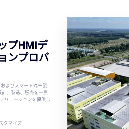
プHMIデ
ョンプロバ
イ、およびスマート端末製
設計、製造、販売を一貫
ソリューションを提供し
スタマイズ