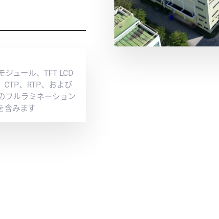
ュール、TFT LCD
CTP、RTP、および
のフルラミネーション
を含みます