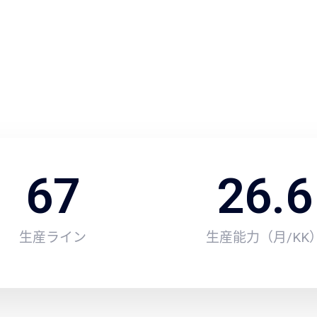
製造能力
生産能力の安定供給を確保
67
26.6
生産ライン
生産能力（月/KK