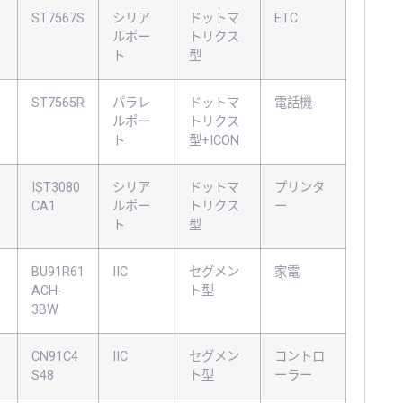
ST7567S
シリア
ドットマ
ETC
ルポー
トリクス
ト
型
ST7565R
パラレ
ドットマ
電話機
ルポー
トリクス
ト
型+ICON
IST3080
シリア
ドットマ
プリンタ
CA1
ルポー
トリクス
ー
ト
型
BU91R61
IIC
セグメン
家電
ACH-
ト型
3BW
CN91C4
IIC
セグメン
コントロ
S48
ト型
ーラー