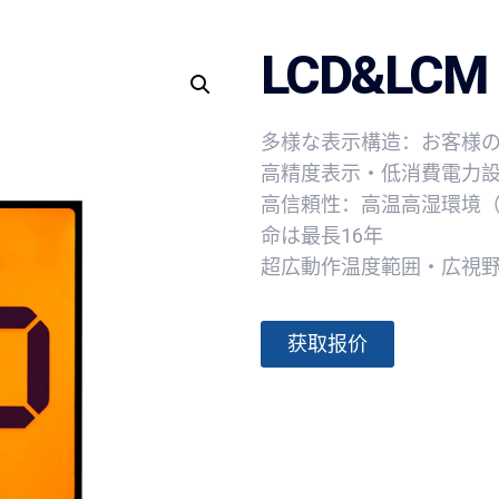
LCD&LCM
多様な表示構造：お客様
高精度表示・低消費電力
高信頼性：高温高湿環境（8
命は最長16年
超広動作温度範囲・広視
获取报价