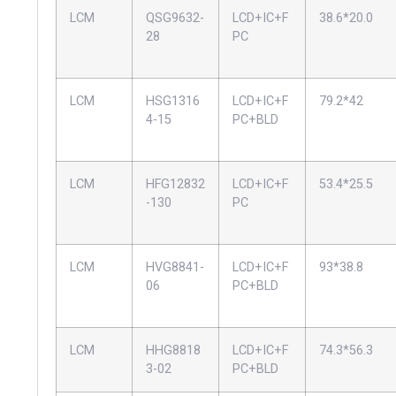
LCM
QSG9632-
LCD+IC+F
38.6*20.0
28
PC
LCM
HSG1316
LCD+IC+F
79.2*42
4-15
PC+BLD
LCM
HFG12832
LCD+IC+F
53.4*25.5
-130
PC
LCM
HVG8841-
LCD+IC+F
93*38.8
06
PC+BLD
LCM
HHG8818
LCD+IC+F
74.3*56.3
3-02
PC+BLD