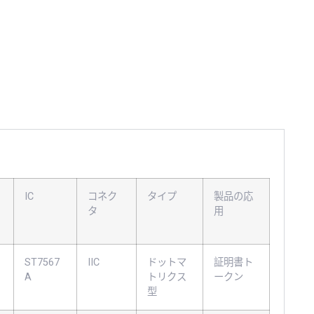
IC
コネク
タイプ
製品の応
タ
用
ST7567
IIC
ドットマ
証明書ト
A
トリクス
ークン
型