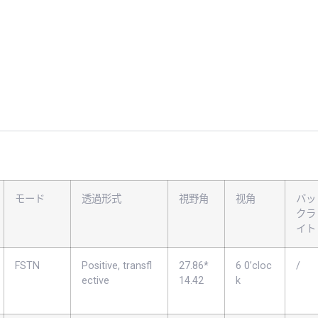
モード
透過形式
視野角
视角
バッ
クラ
イト
FSTN
Positive, transfl
27.86*
6 0’cloc
/
ective
14.42
k