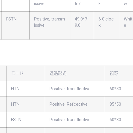
issive
6.7
k
w
FSTN
Positive, transm
49.0*7
6 0’cloc
Whit
issive
9.0
k
e
モード
透過形式
視野
HTN
Positive, transflective
60*30
HTN
Positive, Refcective
85*50
FSTN
Positive, transflective
60*30