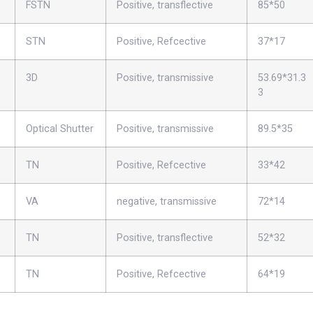
FSTN
Positive, transflective
85*50
STN
Positive, Refcective
37*17
3D
Positive, transmissive
53.69*31.3
3
Optical Shutter
Positive, transmissive
89.5*35
TN
Positive, Refcective
33*42
VA
negative, transmissive
72*14
TN
Positive, transflective
52*32
TN
Positive, Refcective
64*19