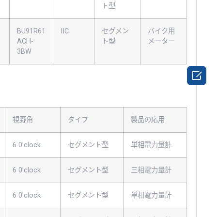
ト型
BU91R61
IIC
セグメン
バイク用
ACH-
ト型
メーター
3BW

視野角
タイプ
製品の応用
6 0’clock
セグメント型
単相電力量計
6 0’clock
セグメント型
三相電力量計
6 0’clock
セグメント型
単相電力量計