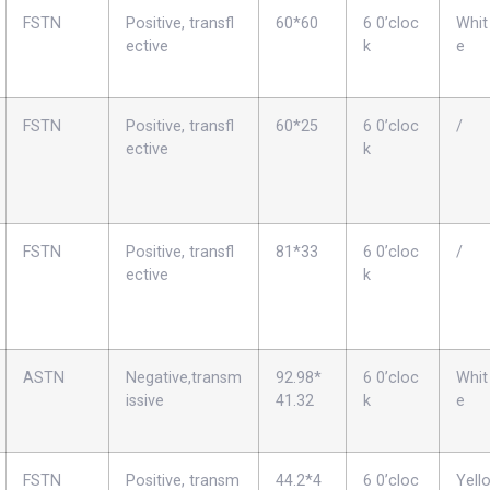
FSTN
Positive, transfl
60*60
6 0’cloc
Whit
ective
k
e
FSTN
Positive, transfl
60*25
6 0’cloc
/
ective
k
FSTN
Positive, transfl
81*33
6 0’cloc
/
ective
k
ASTN
Negative,transm
92.98*
6 0’cloc
Whit
issive
41.32
k
e
FSTN
Positive, transm
44.2*4
6 0’cloc
Yell