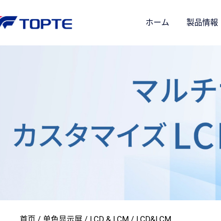
ホーム
製品情報
首页
/
单色显示屏
/
LCD & LCM
/ LCD&LCM