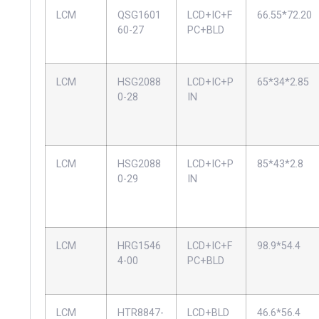
LCM
QSG1601
LCD+IC+F
66.55*72.20
60-27
PC+BLD
LCM
HSG2088
LCD+IC+P
65*34*2.85
0-28
IN
LCM
HSG2088
LCD+IC+P
85*43*2.8
0-29
IN
LCM
HRG1546
LCD+IC+F
98.9*54.4
4-00
PC+BLD
LCM
HTR8847-
LCD+BLD
46.6*56.4