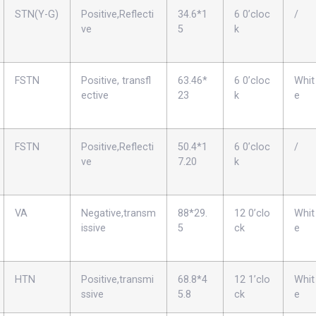
STN(Y-G)
Positive,Reflecti
34.6*1
6 0’cloc
/
ve
5
k
FSTN
Positive, transfl
63.46*
6 0’cloc
Whit
ective
23
k
e
FSTN
Positive,Reflecti
50.4*1
6 0’cloc
/
ve
7.20
k
VA
Negative,transm
88*29.
12 0’clo
Whit
issive
5
ck
e
HTN
Positive,transmi
68.8*4
12 1’clo
Whit
ssive
5.8
ck
e